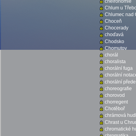
cheironomie
Chlum u Třeb
Chlumec nad 
Choceň
Chocerady
choďavá
Chodsko
Chomutov
chorál
choralista
chorální fuga
chorální notac
chorální přede
choreografie
chorovod
chorregent
Chotěboř
chrámová hud
Chrast u Chru
chromatické h
chromatika