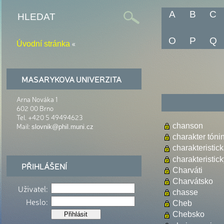
A
B
C
O
P
Q
«
Úvodní stránka
MASARYKOVA UNIVERZITA
Arna Nováka 1
602 00 Brno
Tel. +420 5 49494623
Mail:
chanson
slovnik@phil.muni.cz
charakter tóni
charakteristic
charakteristic
PŘIHLÁŠENÍ
Charváti
Charvátsko
Uživatel:
chasse
Heslo:
Cheb
Chebsko